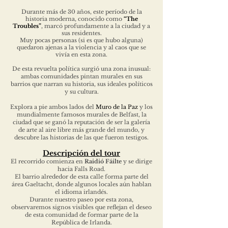
Durante más de 30 años, este período de la
historia moderna, conocido como
“The
Troubles”
, marcó profundamente a la ciudad y a
sus residentes.
Muy pocas personas (si es que hubo alguna)
quedaron ajenas a la violencia y al caos que se
vivía en esta zona.
De esta revuelta política surgió una zona inusual:
ambas comunidades pintan murales en sus
barrios que narran su historia, sus ideales políticos
y su cultura.
Explora a pie ambos lados del
Muro de la Paz
y los
mundialmente famosos murales de Belfast, la
ciudad que se ganó la reputación de ser la galería
de arte al aire libre más grande del mundo, y
descubre las historias de las que fueron testigos.
Descripción del tour
El recorrido comienza en
Raidió Fáilte
y se dirige
hacia Falls Road.
El barrio alrededor de esta calle forma parte del
área Gaeltacht, donde algunos locales aún hablan
el idioma irlandés.
Durante nuestro paseo por esta zona,
observaremos signos visibles que reflejan el deseo
de esta comunidad de formar parte de la
República de Irlanda.