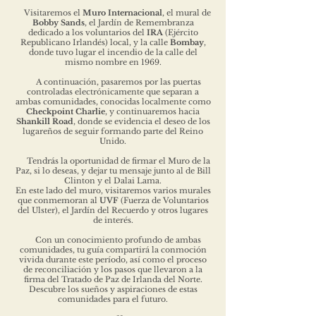
Visitaremos el
Muro Internacional
, el mural de
Bobby Sands
, el Jardín de Remembranza
dedicado a los voluntarios del
IRA
(Ejército
Republicano Irlandés) local, y la calle
Bombay
,
donde tuvo lugar el incendio de la calle del
mismo nombre en 1969.
A continuación, pasaremos por las puertas
controladas electrónicamente que separan a
ambas comunidades, conocidas localmente como
Checkpoint Charlie
, y continuaremos hacia
Shankill Road
, donde se evidencia el deseo de los
lugareños de seguir formando parte del Reino
Unido.
Tendrás la oportunidad de firmar el Muro de la
Paz, si lo deseas, y dejar tu mensaje junto al de Bill
Clinton y el Dalai Lama.
En este lado del muro, visitaremos varios murales
que conmemoran al
UVF
(Fuerza de Voluntarios
del Ulster), el Jardín del Recuerdo y otros lugares
de interés.
Con un conocimiento profundo de ambas
comunidades, tu guía compartirá la conmoción
vivida durante este período, así como el proceso
de reconciliación y los pasos que llevaron a la
firma del Tratado de Paz de Irlanda del Norte.
Descubre los sueños y aspiraciones de estas
comunidades para el futuro.